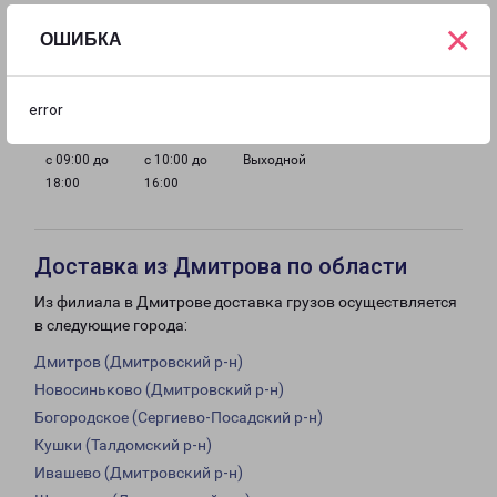
×
ОШИБКА
с 09:00 до
с 09:00 до
с 09:00 до
с 09:00 до
18:00
18:00
18:00
18:00
error
с 09:00 до
с 10:00 до
Выходной
18:00
16:00
Доставка из Дмитрова по области
Из филиала в Дмитрове доставка грузов осуществляется
в следующие города:
Дмитров (Дмитровский р-н)
Новосиньково (Дмитровский р-н)
Богородское (Сергиево-Посадский р-н)
Кушки (Талдомский р-н)
Ивашево (Дмитровский р-н)