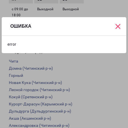
с 09:00 до
Выходной
Выходной
18:00
×
ОШИБКА
Доставка из Читы по области
error
Из филиала в Чите доставка грузов осуществляется в
следующие города:
Чита
Домна (Читинский р-н)
Горный
Новая Кука (Читинский р-н)
Лесной городок (Читинский р-н)
Кокуй (Сретенский р-н)
Курорт-Дарасун (Карымский р-н)
Дульдурга (Дульдургинский р-н)
Акша (Акшинский р-н)
Александровка (Читинский р-н)