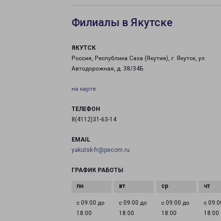
Филиалы в Якутске
ЯКУТСК
Россия, Республика Саха (Якутия), г. Якутск, ул.
Автодорожная, д. 38/34Б
на карте
ТЕЛЕФОН
8(4112)31-63-14
EMAIL
yakutsk-fr@pecom.ru
ГРАФИК РАБОТЫ
с 09:00 до
с 09:00 до
с 09:00 до
с 09:0
18:00
18:00
18:00
18:00