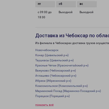
с 09:00 до
Выходной
Выходной
18:00
Доставка из Чебоксар по обла
Из филиала в Чебоксарах доставка грузов осуществ
Новочебоксарск
Конар (Цивильский р-н)
Таушкасы (Цивильский р-н)
Красные Четаи (Красночетайский р-н)
Важуково (Чебоксарский р-н)
Атлашево (Чебоксарский р-н)
Ибреси (Ибресинский р-н)
Комсомольское (Комсомольский р-н)
Мариинский Посад (Мариинско-Посадский р-н)
Порецкое (Порецкий р-н)
показать всё