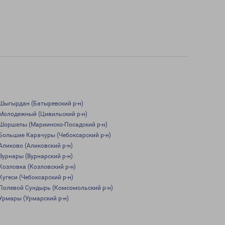
Шыгырдан (Батыревский р-н)
Молодежный (Цивильский р-н)
Шоршелы (Мариинско-Посадский р-н)
Большие Карачуры (Чебоксарский р-н)
Аликово (Аликовский р-н)
Вурнары (Вурнарский р-н)
Козловка (Козловский р-н)
Кугеси (Чебоксарский р-н)
Полевой Сундырь (Комсомольский р-н)
Урмары (Урмарский р-н)