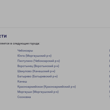
сти
ляется в следующие города:
Чебоксары
Юнга (Моргаушский р-н)
Пихтулино (Чебоксарский р-н)
Воротынец (Воротынский р-н)
Шакулово (Канашский р-н)
Батырево (Батыревский р-н)
Канаш
Красноармейское (Красноармейский р-н)
Моргауши (Моргаушский р-н)
Сосновка