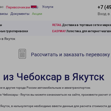
+7 (4
ас
Услуги
Перевозчикам
Вход в
рвисы
Документы
Акции
зы
RETAIL
Доставка в торговые сети и марк
ые грузоперевозки
EASYWAY
Логистика для интернет-магаз
 в Якутск
Рассчитать и заказать перевозку
 из Чебоксар в Якутск
кже в другие города России автомобильным и авиатранспортом.
 Чебоксары - Якутск вы можете ознакомиться на сайте, произвести расчет
 Якутск, в калькуляторе необходимо ввести данные для расчета стоимости д