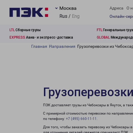
Москва
Адреса
О н
Rus /
Eng
Онлайн-се
LTL
Сборные грузы
FTL
Генеральные гру
EXPRESS
Авиа- и экспресс-доставка
GLOBAL
Международн
Главная
Направления
Грузоперевозки из Чебоксар
Грузоперевозки
ПЭК доставляет грузы из Чебоксары в Якутск, а та
С примерной стоимостью перевозки по направлению
по телефону:
+7 (495) 660-11-11
.
Для того, чтобы заказать перевозку из Чебоксары в
для уточнения деталей свяжется специалист ПЭК.