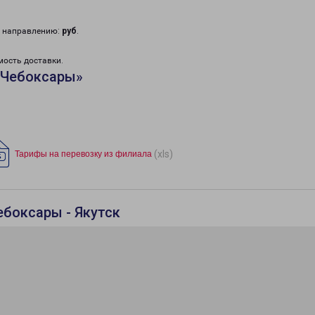
у направлению:
руб
.
мость доставки.
«Чебоксары»
(xls)
Тарифы на перевозку из филиала
ебоксары - Якутск