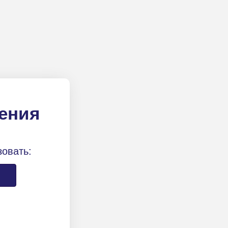
ления
зовать: