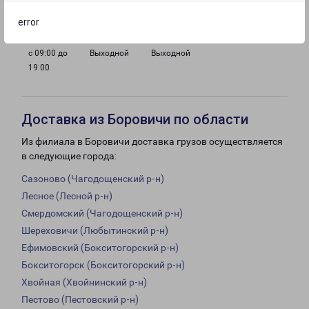
19:00
19:00
19:00
19:00
error
с 09:00 до
Выходной
Выходной
19:00
Доставка из Боровичи по области
Из филиала в Боровичи доставка грузов осуществляется
в следующие города:
Сазоново (Чагодощенский р-н)
Лесное (Лесной р-н)
Смердомский (Чагодощенский р-н)
Шереховичи (Любытинский р-н)
Ефимовский (Бокситогорский р-н)
Бокситогорск (Бокситогорский р-н)
Хвойная (Хвойнинский р-н)
Пестово (Пестовский р-н)