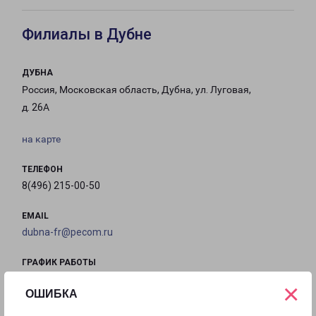
Филиалы в Дубне
ДУБНА
Россия, Московская область, Дубна, ул. Луговая,
д. 26А
на карте
ТЕЛЕФОН
8(496) 215-00-50
EMAIL
dubna-fr@pecom.ru
ГРАФИК РАБОТЫ
×
ОШИБКА
с 09:00 до
с 09:00 до
с 09:00 до
с 09:00 до