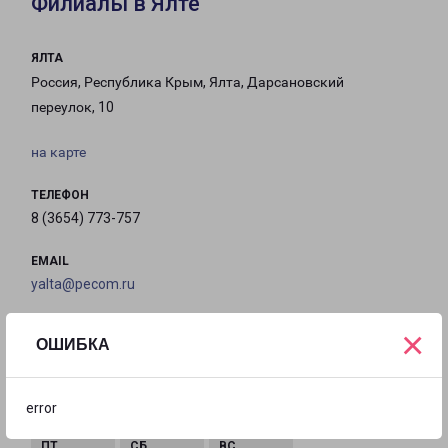
Филиалы в Ялте
ЯЛТА
Россия, Республика Крым, Ялта, Дарсановский
переулок, 10
на карте
ТЕЛЕФОН
8 (3654) 773-757
EMAIL
yalta@pecom.ru
ГРАФИК РАБОТЫ
×
ОШИБКА
с 09:00 до
с 09:00 до
с 09:00 до
с 09:00 до
error
18:00
18:00
18:00
18:00