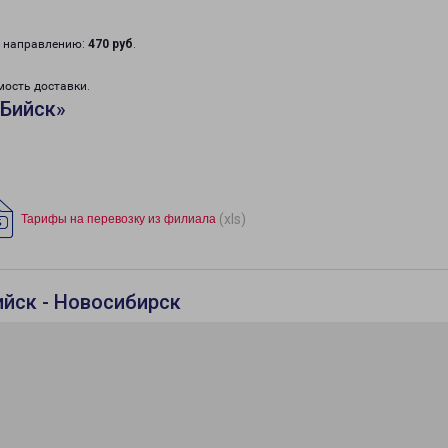
у направлению:
470 руб
.
мость доставки.
«Бийск»
(xls)
Тарифы на перевозку из филиала
ийск - Новосибирск