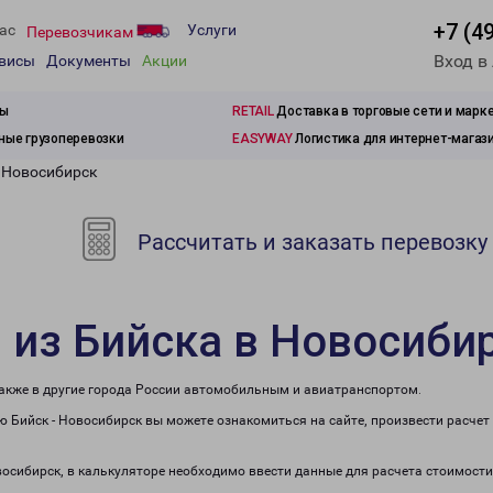
+7 (4
ас
Услуги
Перевозчикам
Вход в
рвисы
Документы
Акции
зы
RETAIL
Доставка в торговые сети и марк
ые грузоперевозки
EASYWAY
Логистика для интернет-магаз
в Новосибирск
Рассчитать и заказать перевозку
 из Бийска в Новосиби
также в другие города России автомобильным и авиатранспортом.
 Бийск - Новосибирск вы можете ознакомиться на сайте, произвести расче
овосибирск, в калькуляторе необходимо ввести данные для расчета стоимости