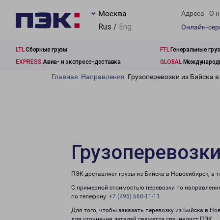
Москва
Адреса
О н
Rus /
Eng
Онлайн-се
LTL
Сборные грузы
FTL
Генеральные гру
EXPRESS
Авиа- и экспресс-доставка
GLOBAL
Международн
Главная
Направления
Грузоперевозки из Бийска 
Грузоперевозки
ПЭК доставляет грузы из Бийска в Новосибирск, а 
С примерной стоимостью перевозки по направлению
по телефону:
+7 (495) 660-11-11
.
Для того, чтобы заказать перевозку из Бийска в Н
для уточнения деталей свяжется специалист ПЭК.