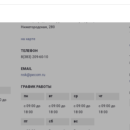
НОВОСИБИРСК ЮГ
Россия, городской округ Новосибирск, улица
Нижегородская, 280
на карте
ТЕЛЕФОН
8(383) 209-60-10
EMAIL
nsk@pecom.ru
ГРАФИК РАБОТЫ
0 до
с 09:00 до
с 09:00 до
с 09:00 до
с 09:00 до
18:00
18:00
18:00
18:00