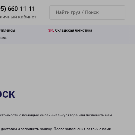
95) 660-11-11
 личный кабинет
етплейсы
3PL
Складская логистика
инов
рск
т стоимости с помощью онлайн-калькулятора или позвонить нам
 доставки и заполнить заявку. После заполнения заявки с вами