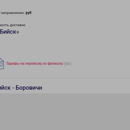
у направлению:
руб
.
мость доставки.
«Бийск»
(xls)
Тарифы на перевозку из филиала
йск - Боровичи