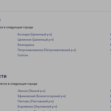
и
ся в следующие города:
Бочкари (Целинный р-н)
Целинное (Целинный р-н)
Белокуриха
Петропавловское (Петропавловский р-н)
Солтон
сти
яется в следующие города:
Лесное (Лесной р-н)
Ефимовский (Бокситогорский р-н)
Пестово (Пестовский р-н)
Боровенка (Окуловский р-н)