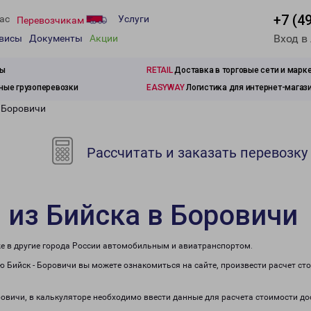
+7 (4
ас
Услуги
Перевозчикам
Вход в
рвисы
Документы
Акции
зы
RETAIL
Доставка в торговые сети и марк
ые грузоперевозки
EASYWAY
Логистика для интернет-магаз
в Боровичи
Рассчитать и заказать перевозку
 из Бийска в Боровичи
же в другие города России автомобильным и авиатранспортом.
 Бийск - Боровичи вы можете ознакомиться на сайте, произвести расчет с
оровичи, в калькуляторе необходимо ввести данные для расчета стоимости до