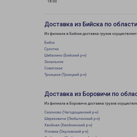
18:00
Доставка из Бийска по област
Из филиала в Бийске доставка грузов осуществляет
Бийск
Сростки
Шебалино (Бийский р-н)
Зональное
Советское
Троицкое (Троицкий р-н)
Доставка из Боровичи по обла
Из филиала в Боровичи доставка грузов осуществл
Сазоново (Чагодощенский р-н)
Шереховичи (Любытинский р-н)
Хвойная (Хвойнинский р-н)
Угловка (Окуловский р-н)