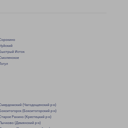
Сорокино
Чуйский
Быстрый Исток
Смоленское
Тогул
Смердомский (Чагодощенский р-н)
Бокситогорск (Бокситогорский р-н)
Старое Рахино (Крестецкий р-н)
Лычково (Демянский р-н)