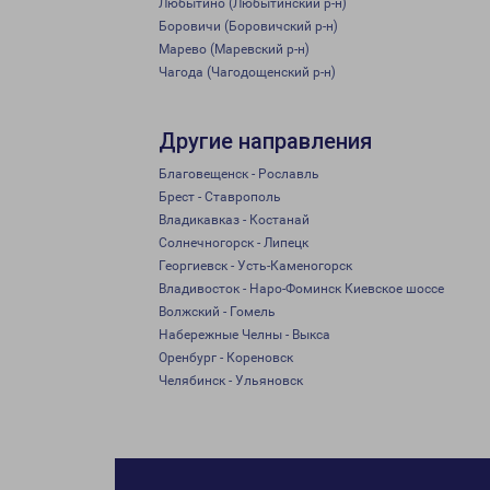
Любытино (Любытинский р-н)
Боровичи (Боровичский р-н)
Марево (Маревский р-н)
Чагода (Чагодощенский р-н)
Другие направления
Благовещенск - Рославль
Брест - Ставрополь
Владикавказ - Костанай
Солнечногорск - Липецк
Георгиевск - Усть-Каменогорск
Владивосток - Наро-Фоминск Киевское шоссе
Волжский - Гомель
Набережные Челны - Выкса
Оренбург - Кореновск
Челябинск - Ульяновск