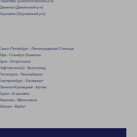
Пикалево (Бокситогорский р-н)
Демянск (Демянский р-н)
Окуловка (Окуловский р-н)
Санкт-Петербург - Ленинградская Станица
Уфа - Стамбул Олимпик
Орск - Острогожск
Нефтеюганск2 - Волгоград
Пятигорск - Лесосибирск
Екатеринбург - Хасавюрт
Ленинск-Кузнецкий - Артем
Курск - Егорьевск
Иваново - Махачкала
Абакан - Ирбит