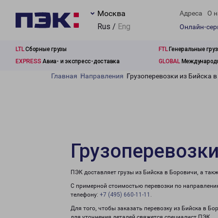
Москва
Адреса
О н
Rus /
Eng
Онлайн-се
LTL
Сборные грузы
FTL
Генеральные гру
EXPRESS
Авиа- и экспресс-доставка
GLOBAL
Международн
Главная
Направления
Грузоперевозки из Бийска 
Грузоперевозки
ПЭК доставляет грузы из Бийска в Боровичи, а так
С примерной стоимостью перевозки по направлению
телефону:
+7 (495) 660-11-11
.
Для того, чтобы заказать перевозку из Бийска в Б
для уточнения деталей свяжется специалист ПЭК.