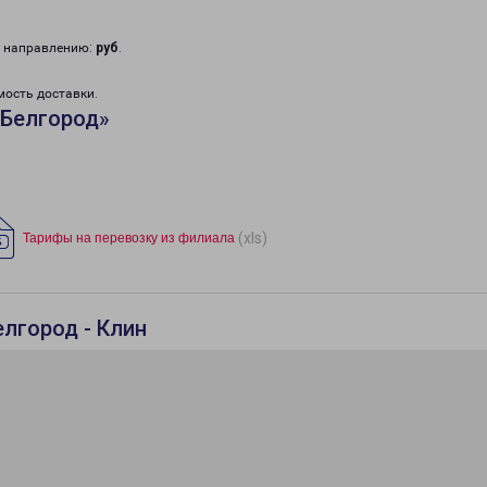
у направлению:
руб
.
мость доставки.
«Белгород»
(xls)
Тарифы на перевозку из филиала
лгород - Клин