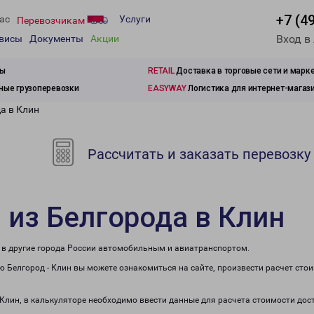
+7 (4
ас
Услуги
Перевозчикам
Вход в
рвисы
Документы
Акции
зы
RETAIL
Доставка в торговые сети и марк
ые грузоперевозки
EASYWAY
Логистика для интернет-магаз
а в Клин
Рассчитать и заказать перевозку
 из Белгорода в Клин
е в другие города России автомобильным и авиатранспортом.
 Белгород - Клин вы можете ознакомиться на сайте, произвести расчет сто
 Клин, в калькуляторе необходимо ввести данные для расчета стоимости дос