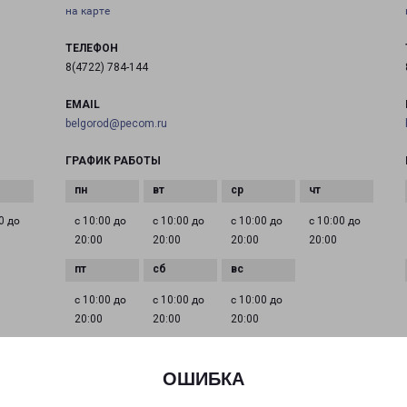
на карте
ТЕЛЕФОН
8(4722) 784-144
EMAIL
belgorod@pecom.ru
ГРАФИК РАБОТЫ
0 до
с 10:00 до
с 10:00 до
с 10:00 до
с 10:00 до
20:00
20:00
20:00
20:00
с 10:00 до
с 10:00 до
с 10:00 до
20:00
20:00
20:00
ОШИБКА
БЕЛГОРОД 5 АВГУСТА 31
город Белгород, улица 5 Августа, 31