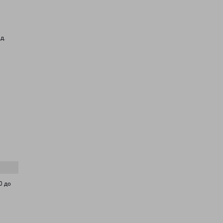
д.
0 до