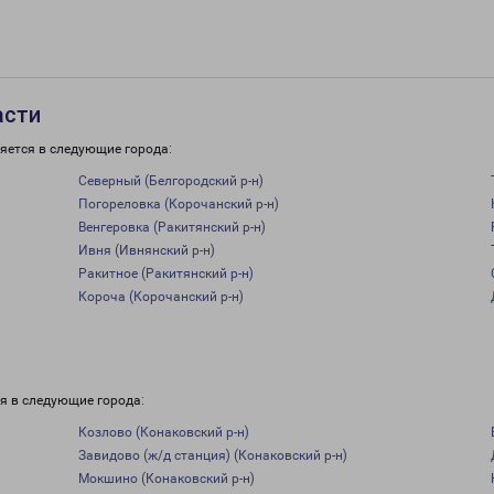
асти
яется в следующие города:
Северный (Белгородский р-н)
Погореловка (Корочанский р-н)
Венгеровка (Ракитянский р-н)
Ивня (Ивнянский р-н)
Ракитное (Ракитянский р-н)
Короча (Корочанский р-н)
я в следующие города:
Козлово (Конаковский р-н)
Завидово (ж/д станция) (Конаковский р-н)
Мокшино (Конаковский р-н)