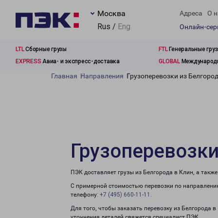
Москва
Адреса
О н
Rus /
Eng
Онлайн-се
LTL
Сборные грузы
FTL
Генеральные гру
EXPRESS
Авиа- и экспресс-доставка
GLOBAL
Международн
Главная
Направления
Грузоперевозки из Белгород
Грузоперевозки
ПЭК доставляет грузы из Белгорода в Клин, а такж
С примерной стоимостью перевозки по направлению
телефону:
+7 (495) 660-11-11
.
Для того, чтобы заказать перевозку из Белгорода в
уточнения деталей свяжется специалист ПЭК.