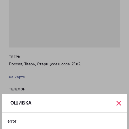
ТВЕРЬ
Россия, Тверь, Старицкое шоссе, 21к2
на карте
ТЕЛЕФОН
+7(4822) 784-959
×
ОШИБКА
EMAIL
tver@pecom.ru
error
ГРАФИК РАБОТЫ