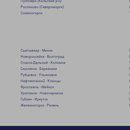
Пулозеро (Кольский р-н)
Росляково (Североморск)
Снежногорск
Сыктывкар - Минск
Новороссийск - Волгоград
Спасск-Дальний - Коломна
Смоленск - Березники
Рубцовск - Ульяновск
Нефтеюганск2 - Клинцы
Ярославль - Майкоп
Урюпинск - Новочеркасск
Губкин - Иркутск
Железногорск - Рязань