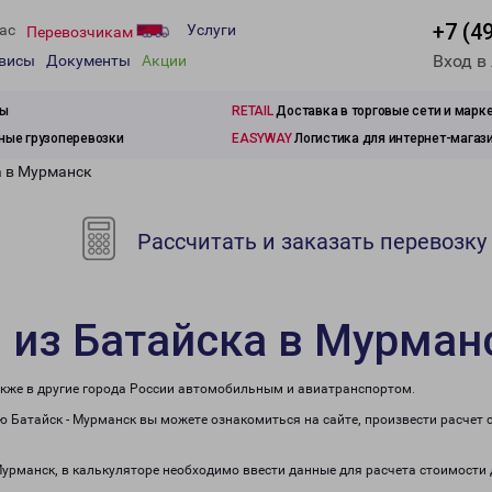
+7 (4
ас
Услуги
Перевозчикам
Вход в
рвисы
Документы
Акции
зы
RETAIL
Доставка в торговые сети и марк
ые грузоперевозки
EASYWAY
Логистика для интернет-магаз
а в Мурманск
Рассчитать и заказать перевозку
 из Батайска в Мурман
акже в другие города России автомобильным и авиатранспортом.
 Батайск - Мурманск вы можете ознакомиться на сайте, произвести расчет
 Мурманск, в калькуляторе необходимо ввести данные для расчета стоимости 