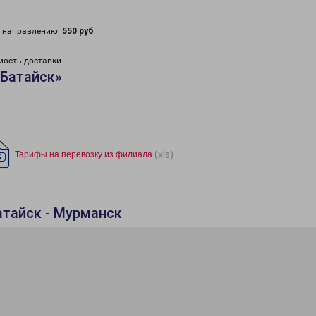
у направлению:
550 руб
.
мость доставки.
«Батайск»
(xls)
Тарифы на перевозку из филиала
атайск - Мурманск