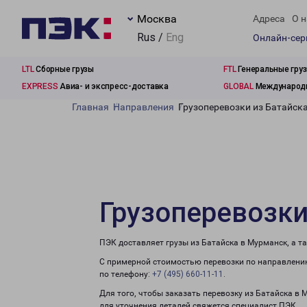
Москва
Адреса
О н
Rus /
Eng
Онлайн-се
LTL
Сборные грузы
FTL
Генеральные гру
EXPRESS
Авиа- и экспресс-доставка
GLOBAL
Международн
Главная
Направления
Грузоперевозки из Батайск
Грузоперевозки
ПЭК доставляет грузы из Батайска в Мурманск, а т
С примерной стоимостью перевозки по направлению
по телефону:
+7 (495) 660-11-11
.
Для того, чтобы заказать перевозку из Батайска в
для уточнения деталей свяжется специалист ПЭК.