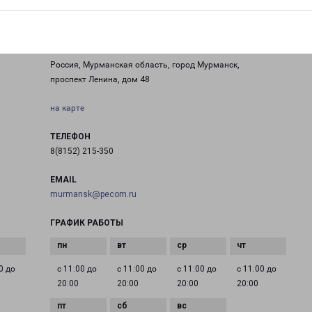
МУРМАНСК ПРОСПЕКТ ЛЕНИНА 48
Россия, Мурманская область, город Мурманск,
проспект Ленина, дом 48
на карте
ТЕЛЕФОН
8(8152) 215-350
EMAIL
murmansk@pecom.ru
ГРАФИК РАБОТЫ
0 до
с 11:00 до
с 11:00 до
с 11:00 до
с 11:00 до
20:00
20:00
20:00
20:00