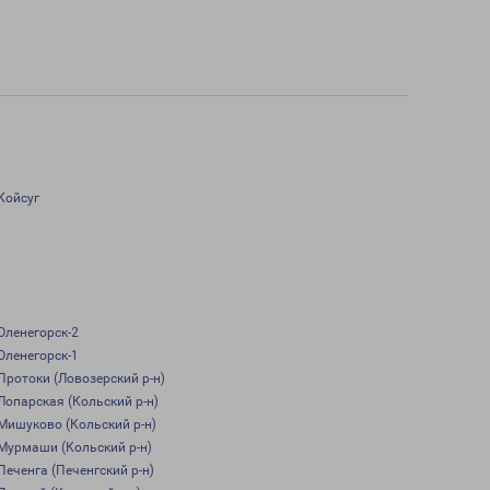
Койсуг
Оленегорск-2
Оленегорск-1
Протоки (Ловозерский р-н)
Лопарская (Кольский р-н)
Мишуково (Кольский р-н)
Мурмаши (Кольский р-н)
Печенга (Печенгский р-н)