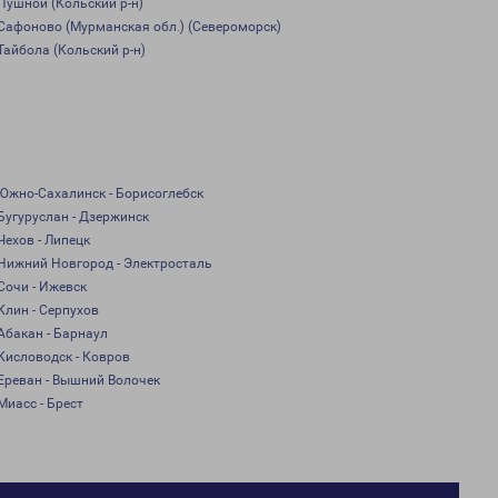
Пушной (Кольский р-н)
Сафоново (Мурманская обл.) (Североморск)
Тайбола (Кольский р-н)
Южно-Сахалинск - Борисоглебск
Бугуруслан - Дзержинск
Чехов - Липецк
Нижний Новгород - Электросталь
Сочи - Ижевск
Клин - Серпухов
Абакан - Барнаул
Кисловодск - Ковров
Ереван - Вышний Волочек
Миасс - Брест