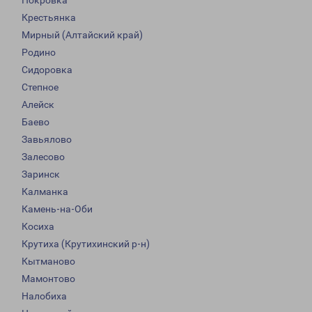
Покровка
Крестьянка
Мирный (Алтайский край)
Родино
Сидоровка
Степное
Алейск
Баево
Завьялово
Залесово
Заринск
Калманка
Камень-на-Оби
Косиха
Крутиха (Крутихинский р-н)
Кытманово
Мамонтово
Налобиха