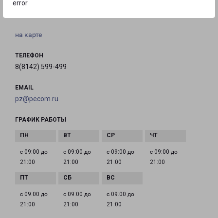
ПЕТРОЗАВОДСК ЛА-РОШЕЛЬ НАБЕРЕЖНАЯ 17
error
город Петрозаводск, набережная Ла-Рошель, 17
на карте
ТЕЛЕФОН
8(8142) 599-499
EMAIL
pz@pecom.ru
ГРАФИК РАБОТЫ
с 09:00 до
с 09:00 до
с 09:00 до
с 09:00 до
21:00
21:00
21:00
21:00
с 09:00 до
с 09:00 до
с 09:00 до
21:00
21:00
21:00