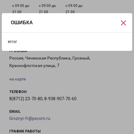
с 09:00 до
с 09:00 до
с 09:00 до
21:00
21:00
21:00
×
ОШИБКА
Филиалы в Грозном
error
ГРОЗНЫЙ
Россия, Чеченская Республика, Грозный,
Краснофлотская улица, 7
на карте
ТЕЛЕФОН
8(8712) 23-70-80; 8-938-907-70-60
EMAIL
Groznyi-fr@pecom.ru
ГРАФИК РАБОТЫ