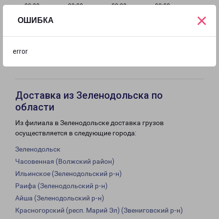
с 09:00 до
с 09:00 до
с 09:00 до
с 09:00 до
×
18:00
18:00
18:00
18:00
ОШИБКА
с 09:00 до
Выходной
Выходной
error
18:00
Доставка из Зеленодольска по
области
Из филиала в Зеленодольске доставка грузов
осуществляется в следующие города:
Зеленодольск
Часовенная (Волжский район)
Ильинское (Зеленодольский р-н)
Раифа (Зеленодольский р-н)
Айша (Зеленодольский р-н)
Красногорский (респ. Марий Эл) (Звениговский р-н)