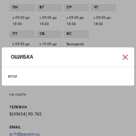
с 09:00 до
с 09:00 до
с 09:00 до
с 09:00 до
18:00
18:00
18:00
18:00
с 09:00 до
с 10:00 до
Выходной
18:00
16:00
×
ОШИБКА
СЕРГИЕВ ПОСАД ЦЕНТРАЛЬНАЯ 9А
error
Сергиев Посад город, улица Центральная, 9А
на карте
ТЕЛЕФОН
8(49654) 90-765
EMAIL
si-fr@pecom.ru