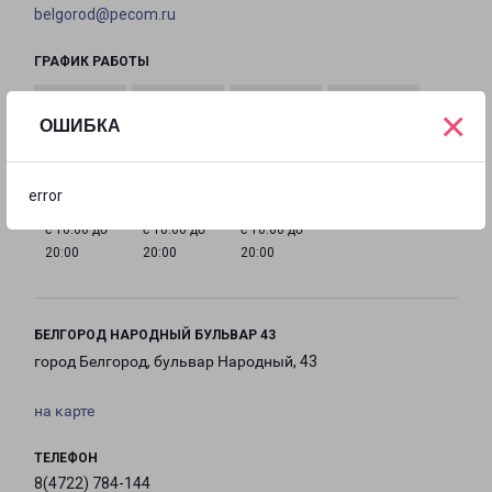
belgorod@pecom.ru
ГРАФИК РАБОТЫ
×
ОШИБКА
с 10:00 до
с 10:00 до
с 10:00 до
с 10:00 до
20:00
20:00
20:00
20:00
error
с 10:00 до
с 10:00 до
с 10:00 до
20:00
20:00
20:00
БЕЛГОРОД НАРОДНЫЙ БУЛЬВАР 43
город Белгород, бульвар Народный, 43
на карте
ТЕЛЕФОН
8(4722) 784-144