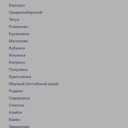
Барнаул
Среднесибирский
Тягун
Романово
Бурановка
Малахово
Кубанка
Ильинка
Киприно
Покровка
Крестьянка
Мирный (Алтайский край)
Родино
Сидоровка
Степное
Алейск
Баево
Завьялово