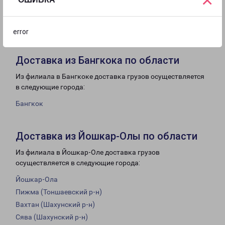
×
с 09:00 до
с 10:00 до
Выходной
18:00
16:00
error
Доставка из Бангкока по области
Из филиала в Бангкоке доставка грузов осуществляется
в следующие города:
Бангкок
Доставка из Йошкар-Олы по области
Из филиала в Йошкар-Оле доставка грузов
осуществляется в следующие города:
Йошкар-Ола
Пижма (Тоншаевский р-н)
Вахтан (Шахунский р-н)
Сява (Шахунский р-н)