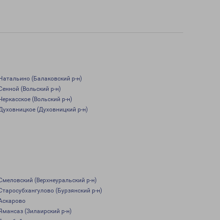
Натальино (Балаковский р-н)
Сенной (Вольский р-н)
Черкасское (Вольский р-н)
Духовницкое (Духовницкий р-н)
Смеловский (Верхнеуральский р-н)
Старосубхангулово (Бурзянский р-н)
Аскарово
Ямансаз (Зилаирский р-н)