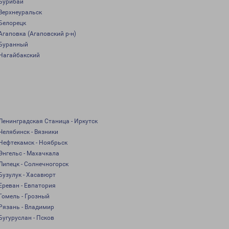
Бурибай
Верхнеуральск
Белорецк
Агаповка (Агаповский р-н)
Буранный
Нагайбакский
Ленинградская Станица - Иркутск
Челябинск - Вязники
Нефтекамск - Ноябрьск
Энгельс - Махачкала
Липецк - Солнечногорск
Бузулук - Хасавюрт
Ереван - Евпатория
Гомель - Грозный
Рязань - Владимир
Бугуруслан - Псков