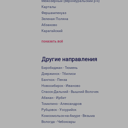
Межозёрный (Верхнеуральский р-н)
Карталы
Фершампенуаз
Зеленая Поляна
Абзаково
Карагайский
показать всё
Другие направления
Биробиджан - Тюмень
Дзержинск - Тбилиси
Бангкок - Пенза
Новосибирск - Иваново
Спасск-Дальний - Вышний Волочек
Абакан - Ирбит
Томилино - Александров
Рубцовск - Уссурийск
Комсомольск-на-Амуре - Вязьма
Вологда - Чебоксары