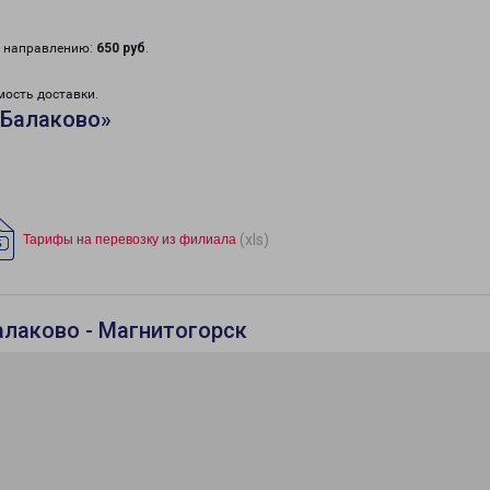
у направлению:
650 руб
.
мость доставки.
«Балаково»
(xls)
Тарифы на перевозку из филиала
алаково - Магнитогорск