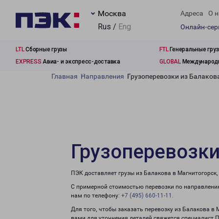
Москва
Адреса
О н
Rus /
Eng
Онлайн-се
LTL
Сборные грузы
FTL
Генеральные гру
EXPRESS
Авиа- и экспресс-доставка
GLOBAL
Международн
Главная
Направления
Грузоперевозки из Балаков
Грузоперевозки
ПЭК доставляет грузы из Балакова в Магнитогорск,
С примерной стоимостью перевозки по направлению
нам по телефону:
+7 (495) 660-11-11
.
Для того, чтобы заказать перевозку из Балакова в 
вами для уточнения деталей свяжется специалист 