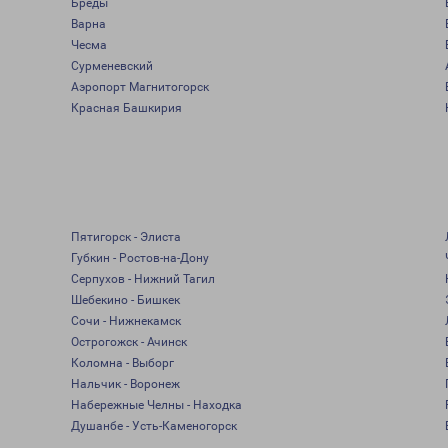
Бреды
Варна
Чесма
Сурменевский
Аэропорт Магнитогорск
Красная Башкирия
Пятигорск - Элиста
Губкин - Ростов-на-Дону
Серпухов - Нижний Тагил
Шебекино - Бишкек
Сочи - Нижнекамск
Острогожск - Ачинск
Коломна - Выборг
Нальчик - Воронеж
Набережные Челны - Находка
Душанбе - Усть-Каменогорск