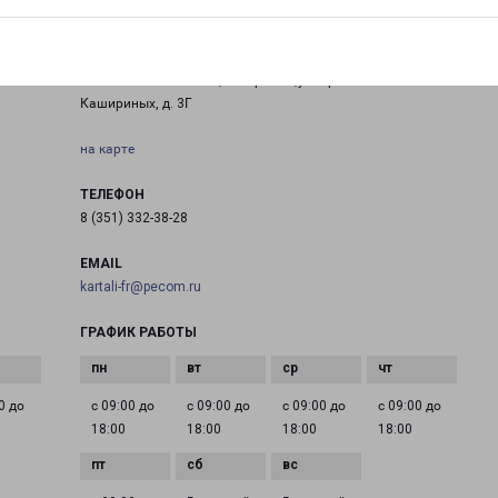
КАРТАЛЫ
Челябинская область, г. Карталы,ул. Братьев
Кашириных, д. 3Г
на карте
ТЕЛЕФОН
8 (351) 332-38-28
EMAIL
kartali-fr@pecom.ru
ГРАФИК РАБОТЫ
0 до
с 09:00 до
с 09:00 до
с 09:00 до
с 09:00 до
18:00
18:00
18:00
18:00