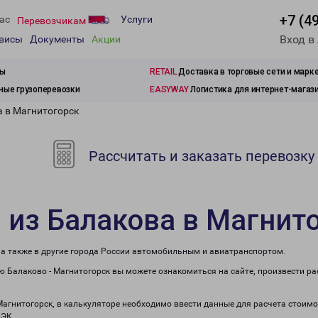
+7 (4
ас
Услуги
Перевозчикам
Вход в
рвисы
Документы
Акции
зы
RETAIL
Доставка в торговые сети и марк
ые грузоперевозки
EASYWAY
Логистика для интернет-магаз
а в Магнитогорск
Рассчитать и заказать перевозку
 из Балакова в Магнит
 а также в другие города России автомобильным и авиатранспортом.
 Балаково - Магнитогорск вы можете ознакомиться на сайте, произвести р
Магнитогорск, в калькуляторе необходимо ввести данные для расчета стоимо
ПЭК.