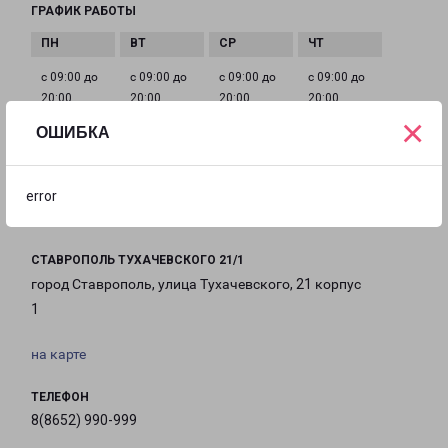
ГРАФИК РАБОТЫ
с 09:00 до
с 09:00 до
с 09:00 до
с 09:00 до
20:00
20:00
20:00
20:00
×
ОШИБКА
с 09:00 до
с 09:00 до
с 09:00 до
20:00
20:00
20:00
error
СТАВРОПОЛЬ ТУХАЧЕВСКОГО 21/1
город Ставрополь, улица Тухачевского, 21 корпус
1
на карте
ТЕЛЕФОН
8(8652) 990-999