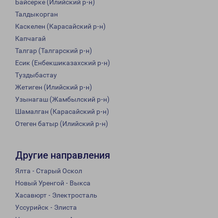
Байсерке (Илийский р-н)
Талдыкорган
Каскелен (Карасайский р-н)
Капчагай
Талгар (Талгарский р-н)
Есик (Енбекшиказахский р-н)
Туздыбастау
Жетиген (Илийский р-н)
Узынагаш (Жамбылский р-н)
Шамалган (Карасайский р-н)
Отеген батыр (Илийский р-н)
Другие направления
Ялта - Старый Оскол
Новый Уренгой - Выкса
Хасавюрт - Электросталь
Уссурийск - Элиста