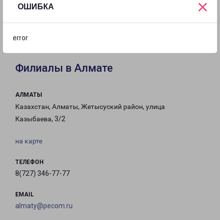
×
ОШИБКА
с 09:00 до
с 09:00 до
с 09:00 до
21:00
21:00
21:00
error
Филиалы в Алмате
АЛМАТЫ
Казахстан, Алматы, Жетысуский район, улица
Казыбаева, 3/2
на карте
ТЕЛЕФОН
8(727) 346-77-77
EMAIL
almaty@pecom.ru