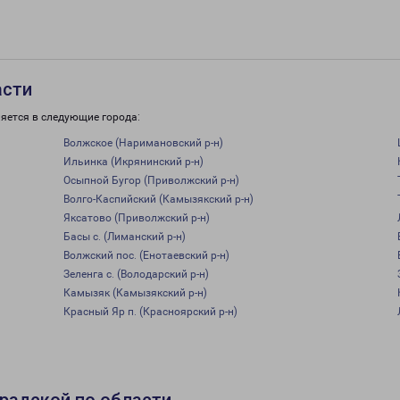
асти
яется в следующие города:
Волжское (Наримановский р-н)
Ильинка (Икрянинский р-н)
Осыпной Бугор (Приволжский р-н)
Волго-Каспийский (Камызякский р-н)
Яксатово (Приволжский р-н)
Басы с. (Лиманский р-н)
Волжский пос. (Енотаевский р-н)
Зеленга с. (Володарский р-н)
Камызяк (Камызякский р-н)
Красный Яр п. (Красноярский р-н)