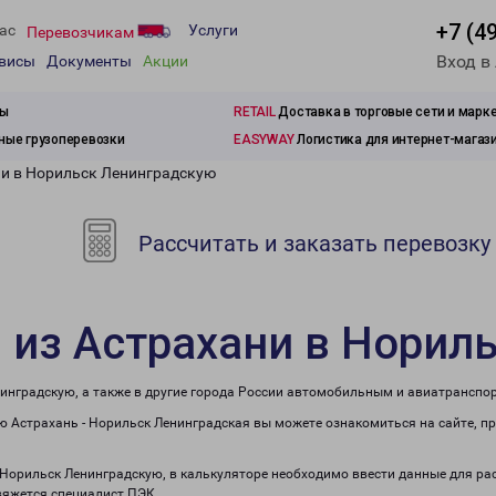
+7 (4
ас
Услуги
Перевозчикам
Вход в
рвисы
Документы
Акции
зы
RETAIL
Доставка в торговые сети и марк
ые грузоперевозки
EASYWAY
Логистика для интернет-магаз
ни в Норильск Ленинградскую
Рассчитать и заказать перевозку
 из Астрахани в Норил
нинградскую, а также в другие города России автомобильным и авиатранспо
 Астрахань - Норильск Ленинградская вы можете ознакомиться на сайте, п
в Норильск Ленинградскую, в калькуляторе необходимо ввести данные для ра
вяжется специалист ПЭК.