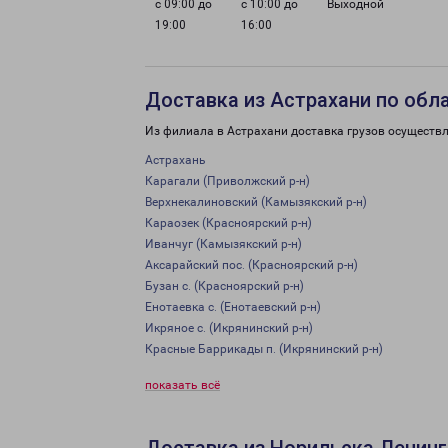
с 09:00 до
с 10:00 до
Выходной
19:00
16:00
Доставка из Астрахани по обл
Из филиала в Астрахани доставка грузов осуществл
Астрахань
Карагали (Приволжский р-н)
Верхнекалиновский (Камызякский р-н)
Караозек (Красноярский р-н)
Иванчуг (Камызякский р-н)
Аксарайский пос. (Красноярский р-н)
Бузан с. (Красноярский р-н)
Енотаевка с. (Енотаевский р-н)
Икряное с. (Икрянинский р-н)
Красные Баррикады п. (Икрянинский р-н)
показать всё