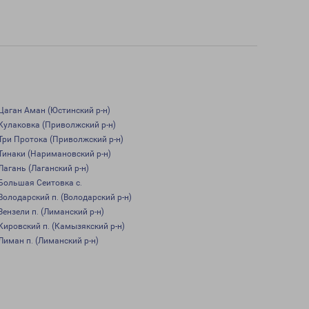
Цаган Аман (Юстинский р-н)
Кулаковка (Приволжский р-н)
Три Протока (Приволжский р-н)
Тинаки (Наримановский р-н)
Лагань (Лаганский р-н)
Большая Сеитовка с.
Володарский п. (Володарский р-н)
Зензели п. (Лиманский р-н)
Кировский п. (Камызякский р-н)
Лиман п. (Лиманский р-н)