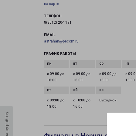
на карте
ТЕЛЕФОН
8(8512) 20-1191
EMAIL
astrahan@pecom.ru
ГРАФИК РАБОТЫ
с 09:00 до
с 09:00 до
с 09:00 до
с 09:0
18:00
18:00
18:00
18:00
с 09:00 до
с 10:00 до
Выходной
18:00
16:00
Оцените нашу работу
Филиалы в Норильске Лени