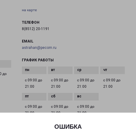
на карте
ТЕЛЕФОН
8(8512) 20-1191
EMAIL
astrahan@pecom.ru
ГРАФИК РАБОТЫ
0 до
с 09:00 до
с 09:00 до
с 09:00 до
с 09:00 до
21:00
21:00
21:00
21:00
с 09:00 до
с 09:00 до
с 09:00 до
21:00
21:00
21:00
ОШИБКА
нградской