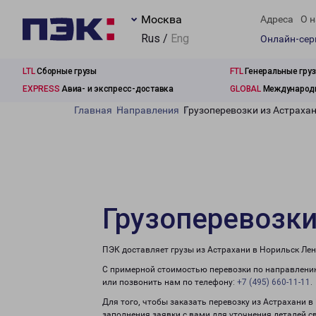
Москва
Адреса
О н
Rus /
Eng
Онлайн-се
LTL
Сборные грузы
FTL
Генеральные гру
EXPRESS
Авиа- и экспресс-доставка
GLOBAL
Международн
Главная
Направления
Грузоперевозки из Астраха
Грузоперевозки
ПЭК доставляет грузы из Астрахани в Норильск Ле
С примерной стоимостью перевозки по направлению
или позвонить нам по телефону:
+7 (495) 660-11-11
.
Для того, чтобы заказать перевозку из Астрахани 
заполнения заявки с вами для уточнения деталей с