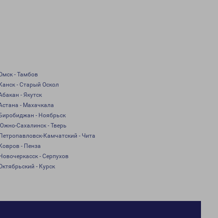
Омск - Тамбов
Канск - Старый Оскол
Абакан - Якутск
Астана - Махачкала
Биробиджан - Ноябрьск
Южно-Сахалинск - Тверь
Петропавловск-Камчатский - Чита
Ковров - Пенза
Новочеркасск - Серпухов
Октябрьский - Курск