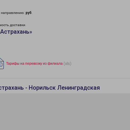
у направлению:
руб
.
мость доставки.
«Астрахань»
(xls)
Тарифы на перевозку из филиала
страхань - Норильск Ленинградская