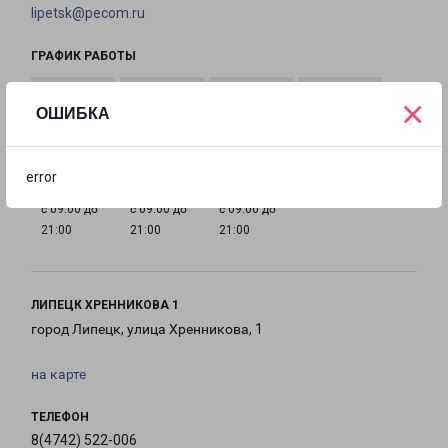
lipetsk@pecom.ru
ГРАФИК РАБОТЫ
×
ОШИБКА
с 09:00 до
с 09:00 до
с 09:00 до
с 09:00 до
21:00
21:00
21:00
21:00
error
с 09:00 до
с 09:00 до
с 09:00 до
21:00
21:00
21:00
ЛИПЕЦК ХРЕННИКОВА 1
город Липецк, улица Хренникова, 1
на карте
ТЕЛЕФОН
8(4742) 522-006