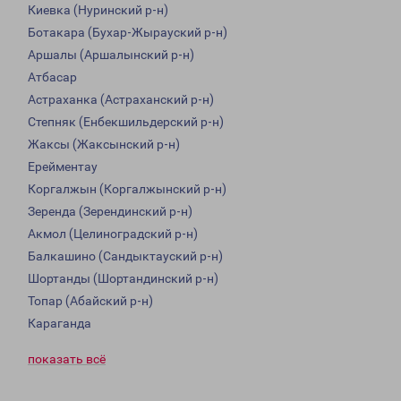
Киевка (Нуринский р-н)
Ботакара (Бухар-Жырауский р-н)
Аршалы (Аршалынский р-н)
Атбасар
Астраханка (Астраханский р-н)
Степняк (Енбекшильдерский р-н)
Жаксы (Жаксынский р-н)
Ерейментау
Коргалжын (Коргалжынский р-н)
Зеренда (Зерендинский р-н)
Акмол (Целиноградский р-н)
Балкашино (Сандыктауский р-н)
Шортанды (Шортандинский р-н)
Топар (Абайский р-н)
Караганда
показать всё