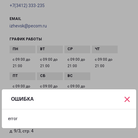
+7(3412) 333-235
EMAIL
izhevsk@pecom.ru
ГРАФИК РАБОТЫ
с 09:00 до
с 09:00 до
с 09:00 до
с 09:00 до
21:00
21:00
21:00
21:00
с 09:00 до
с 09:00 до
с 09:00 до
21:00
21:00
21:00
×
ОШИБКА
ЧАЙКОВСКИЙ МТ
error
Пермский край, г. Чайковский, ул. Промышленная,
д. 9/3, стр. 4