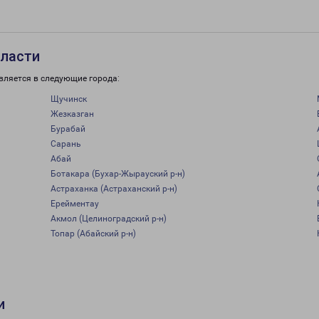
бласти
вляется в следующие города:
Щучинск
Жезказган
Бурабай
Сарань
Абай
Ботакара (Бухар-Жырауский р-н)
Астраханка (Астраханский р-н)
Ерейментау
Акмол (Целиноградский р-н)
Топар (Абайский р-н)
и