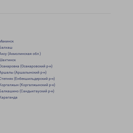
Макинск
Балхаш
Аксу (Акмолинская обл.)
Шахтинск
Осакаровка (Осакаровский р-н)
Аршалы (Аршалынский р-н)
Степняк (Енбекшильдерский р-н)
Коргалжын (Коргалжынский р-н)
Балкашино (Сандыктауский р-н)
Караганда