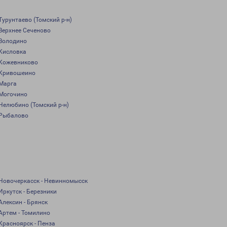
Турунтаево (Томский р-н)
Верхнее Сеченово
Володино
Кисловка
Кожевниково
Кривошеино
Марга
Могочино
Нелюбино (Томский р-н)
Рыбалово
Новочеркасск - Невинномысск
Иркутск - Березники
Алексин - Брянск
Артем - Томилино
Красноярск - Пенза