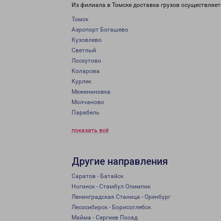
Из филиала в Томске доставка грузов осуществляет
Томск
Аэропорт Богашево
Кузовлево
Светлый
Лоскутово
Коларова
Курлек
Межениновка
Молчаново
Парабель
показать всё
Другие направления
Саратов - Батайск
Ногинск - Стамбул Олимпик
Ленинградская Станица - Оренбург
Лесосибирск - Борисоглебск
Майма - Сергиев Посад