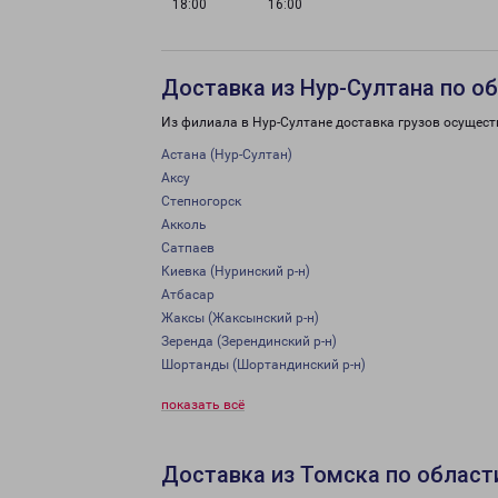
18:00
16:00
Доставка из Нур-Султана по о
Из филиала в Нур-Султане доставка грузов осущест
Астана (Нур-Султан)
Аксу
Степногорск
Акколь
Сатпаев
Киевка (Нуринский р-н)
Атбасар
Жаксы (Жаксынский р-н)
Зеренда (Зерендинский р-н)
Шортанды (Шортандинский р-н)
показать всё
Доставка из Томска по област