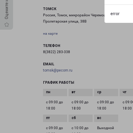
ТОМСК
error
Россия, Томск, микрорайон Черемошники,
Пролетарская улица, 38В
на карте
ТЕЛЕФОН
8(3822) 283-338
EMAIL
tomsk@pecom.ru
ГРАФИК РАБОТЫ
с 09:00 до
с 09:00 до
с 09:00 до
с 09:0
18:00
18:00
18:00
18:00
с 09:00 до
с 10:00 до
Выходной