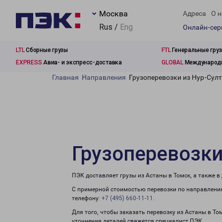
Москва
Адреса
О н
Rus /
Eng
Онлайн-се
LTL
Сборные грузы
FTL
Генеральные гру
EXPRESS
Авиа- и экспресс-доставка
GLOBAL
Международн
Главная
Направления
Грузоперевозки из Нур-Султ
Грузоперевозки
ПЭК доставляет грузы из Астаны в Томск, а также 
С примерной стоимостью перевозки по направлению
телефону:
+7 (495) 660-11-11
.
Для того, чтобы заказать перевозку из Астаны в То
уточнения деталей свяжется специалист ПЭК.