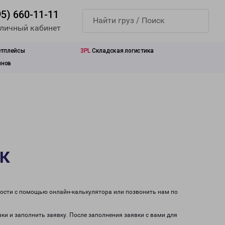
95) 660-11-11
 личный кабинет
етплейсы
3PL
Складская логистика
инов
к
мости с помощью онлайн-калькулятора или позвонить нам по
вки и заполнить заявку. После заполнения заявки с вами для