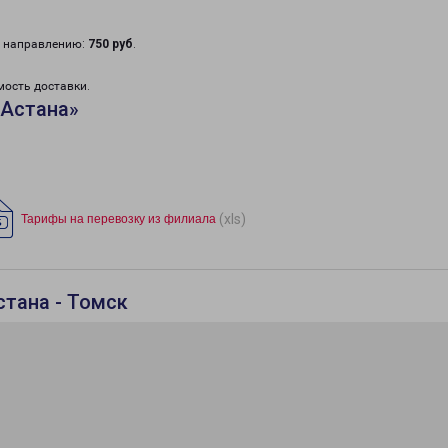
у направлению:
750 руб
.
мость доставки.
«Астана»
(xls)
Тарифы на перевозку из филиала
стана - Томск