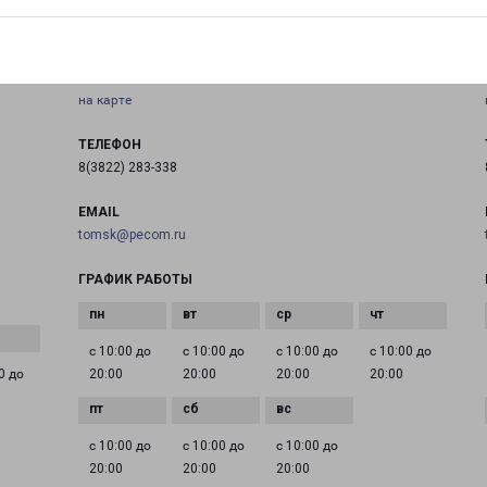
ТОМСК КРАСНОАРМЕЙСКАЯ 101 Б
город Томск, улица Красноармейская, 101Б
на карте
ТЕЛЕФОН
8(3822) 283-338
EMAIL
tomsk@pecom.ru
ГРАФИК РАБОТЫ
с 10:00 до
с 10:00 до
с 10:00 до
с 10:00 до
0 до
20:00
20:00
20:00
20:00
с 10:00 до
с 10:00 до
с 10:00 до
20:00
20:00
20:00