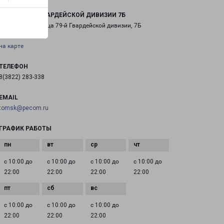
ТОМСК 79-Й ГВАРДЕЙСКОЙ ДИВИЗИИ 7Б
город Томск, улица 79-й Гвардейской дивизии, 7Б
на карте
ТЕЛЕФОН
8(3822) 283-338
EMAIL
tomsk@pecom.ru
ГРАФИК РАБОТЫ
с 10:00 до
с 10:00 до
с 10:00 до
с 10:00 до
22:00
22:00
22:00
22:00
с 10:00 до
с 10:00 до
с 10:00 до
22:00
22:00
22:00