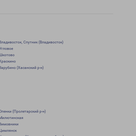
Владивосток, Спутник (Владивосток)
Угловое
Шкотово
Краскино
Зарубино (Хасанский р-н)
Опенки (Пролетарский р-н)
Милютинская
Зимовники
Цимлянск