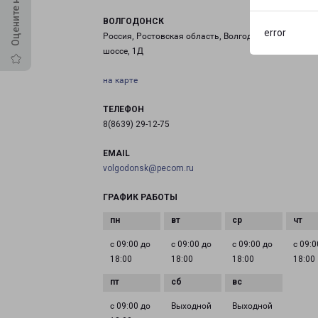
ВОЛГОДОНСК
error
Россия, Ростовская область, Волгодонск, Романовс
шоссе, 1Д
на карте
ТЕЛЕФОН
8(8639) 29-12-75
EMAIL
volgodonsk@pecom.ru
ГРАФИК РАБОТЫ
с 09:00 до
с 09:00 до
с 09:00 до
с 09:0
18:00
18:00
18:00
18:00
с 09:00 до
Выходной
Выходной