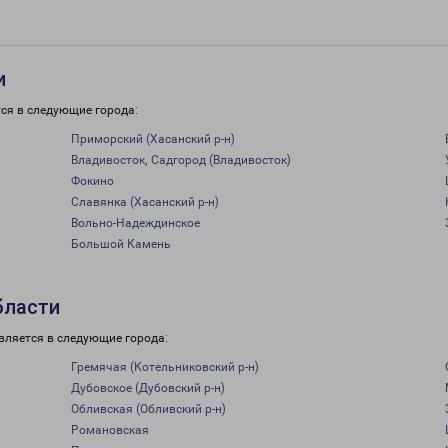
и
ся в следующие города:
Приморский (Хасанский р-н)
Владивосток, Садгород (Владивосток)
Фокино
Славянка (Хасанский р-н)
Вольно-Надеждинское
Большой Камень
бласти
вляется в следующие города:
Гремячая (Котельниковский р-н)
Дубовское (Дубовский р-н)
Обливская (Обливский р-н)
Романовская