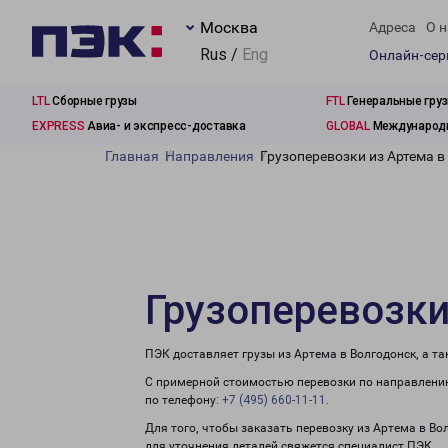
Москва
Адреса
О н
Rus /
Eng
Онлайн-се
LTL
Сборные грузы
FTL
Генеральные гру
EXPRESS
Авиа- и экспресс-доставка
GLOBAL
Международн
Главная
Направления
Грузоперевозки из Артема в
Грузоперевозки
ПЭК доставляет грузы из Артема в Волгодонск, а т
С примерной стоимостью перевозки по направлению
по телефону:
+7 (495) 660-11-11
.
Для того, чтобы заказать перевозку из Артема в Во
для уточнения деталей свяжется специалист ПЭК.