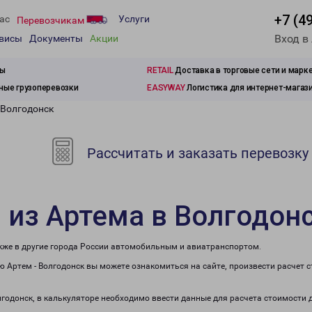
+7 (4
ас
Услуги
Перевозчикам
Вход в
рвисы
Документы
Акции
зы
RETAIL
Доставка в торговые сети и марк
ые грузоперевозки
EASYWAY
Логистика для интернет-магаз
 Волгодонск
Рассчитать и заказать перевозку
 из Артема в Волгодон
акже в другие города России автомобильным и авиатранспортом.
 Артем - Волгодонск вы можете ознакомиться на сайте, произвести расчет
лгодонск, в калькуляторе необходимо ввести данные для расчета стоимости 