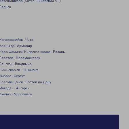
Котельниково (Котельниковский р-н)
Сальск
Новороссийск - Чита
Улан-Удэ - Армавир
Наро-Фоминск Киевское шоссе - Рязань
Саратов - Новомосковск
Бангкок - Владимир
Нижнекамск - Шымкент
Выборг - Сургут
Благовещенск - Ростов-на-Дону
Магадан - Ангарск
Ижевск - Ярославль