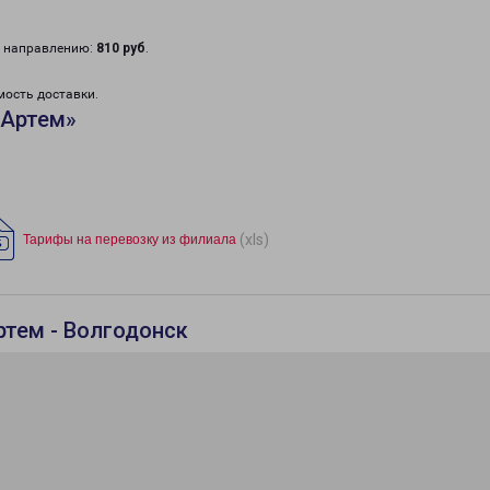
у направлению:
810 руб
.
мость доставки.
«Артем»
(xls)
Тарифы на перевозку из филиала
ртем - Волгодонск