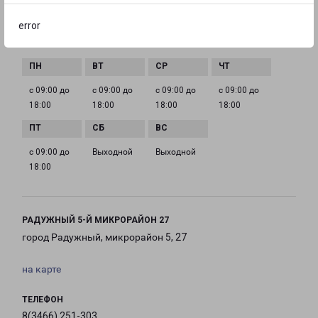
nizhnevartovsk@pecom.ru
error
ГРАФИК РАБОТЫ
с 09:00 до
с 09:00 до
с 09:00 до
с 09:00 до
18:00
18:00
18:00
18:00
с 09:00 до
Выходной
Выходной
18:00
РАДУЖНЫЙ 5-Й МИКРОРАЙОН 27
город Радужный, микрорайон 5, 27
на карте
ТЕЛЕФОН
8(3466) 251-303