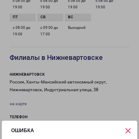
с 08:00 до
с 08:00 до
с 08:00 до
с 08:00 до
19:00
19:00
19:00
19:00
с 08:00 до
с 09:00 до
Выходной
19:00
17:00
Филиалы в Нижневартовске
НИЖНЕВАРТОВСК
Россия, Ханты-Мансийский автономный округ,
Нижневартовск, Индустриальная улица, 38
на карте
ТЕЛЕФОН
8(3466) 251-303
×
ОШИБКА
EMAIL