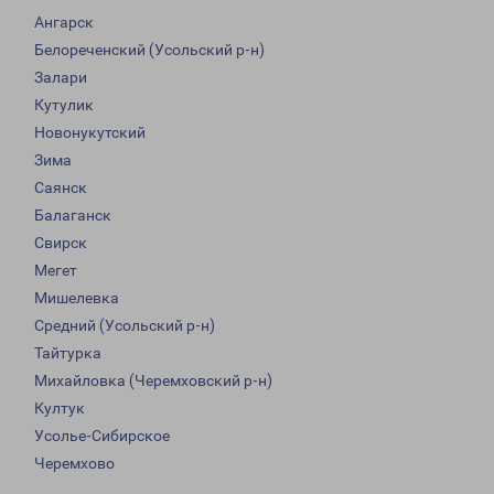
Ангарск
Белореченский (Усольский р-н)
Залари
Кутулик
Новонукутский
Зима
Саянск
Балаганск
Свирск
Мегет
Мишелевка
Средний (Усольский р-н)
Тайтурка
Михайловка (Черемховский р-н)
Култук
Усолье-Сибирское
Черемхово