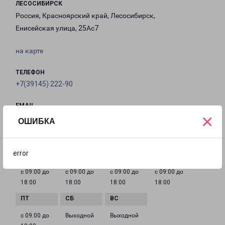
ЛЕСОСИБИРСК
Россия, Красноярский край, Лесосибирск,
Енисейская улица, 25Ас7
на карте
ТЕЛЕФОН
+7(39145) 222-90
EMAIL
×
lesosibirsk-fr@pecom.ru
ОШИБКА
ГРАФИК РАБОТЫ
error
с 09:00 до
с 09:00 до
с 09:00 до
с 09:00 до
18:00
18:00
18:00
18:00
с 09:00 до
Выходной
Выходной