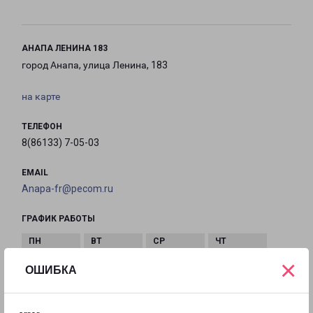
АНАПА ЛЕНИНА 183
город Анапа, улица Ленина, 183
на карте
ТЕЛЕФОН
8(86133) 7-05-03
EMAIL
Anapa-fr@pecom.ru
ГРАФИК РАБОТЫ
×
с 09:00 до
с 09:00 до
с 09:00 до
с 09:00 до
ОШИБКА
21:00
21:00
21:00
21:00