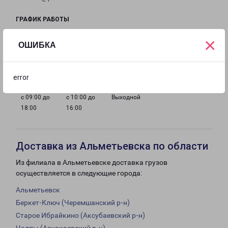
ГРАФИК РАБОТЫ
×
ОШИБКА
с 09:00 до
с 09:00 до
с 09:00 до
с 09:00 до
18:00
18:00
18:00
18:00
error
с 09:00 до
с 10:00 до
Выходной
18:00
16:00
Доставка из Альметьевска по области
Из филиала в Альметьевске доставка грузов
осуществляется в следующие города:
Альметьевск
Беркет-Ключ (Черемшанский р-н)
Старое Ибрайкино (Аксубаевский р-н)