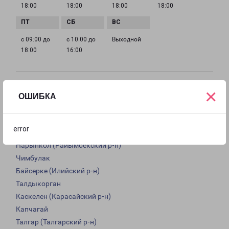
18:00
18:00
18:00
18:00
с 09:00 до
с 10:00 до
Выходной
18:00
16:00
Доставка из Алматы по области
×
ОШИБКА
Из филиала в Алмате доставка грузов осуществляется в
следующие города:
error
Алматы
Нарынкол (Райымбекский р-н)
Чимбулак
Байсерке (Илийский р-н)
Талдыкорган
Каскелен (Карасайский р-н)
Капчагай
Талгар (Талгарский р-н)