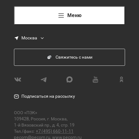
Меню
Москва
Свяжитесь с нами
Подписаться на рассылку
ООО «ПЭК»
109428, Россия, г. Москва,
1-й Вязовский пр., д. 4, стр. 19
Тел./факс:
+7 (495) 660-11-11
pecom@pecom.ru
,
www.pecom.ru