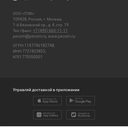
ООО «ПЭК»
109428, Россия, г. Москва,
1-й Вязовский пр., д. 4, стр. 19
Тел./факс:
+7 (495) 660-11-11
pecom@pecom.ru
,
www.pecom.ru
ОГРН 1147746182748,
ИНН 7721823853,
КПП 775050001
Управляй доставкой в приложении