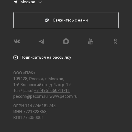
Москва
Свяжитесь с нами
Подписаться на рассылку
ООО «ПЭК»
109428, Россия, г. Москва,
1-й Вязовский пр., д. 4, стр. 19
Тел./факс:
+7 (495) 660-11-11
pecom@pecom.ru
,
www.pecom.ru
ОГРН 1147746182748,
ИНН 7721823853,
КПП 775050001