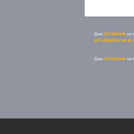
согласие
Даю
на 
об обработке и
согласие
Даю
на 