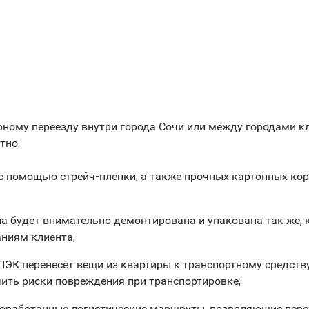
ному переезду внутри города Сочи или между городами кли
тно:
 с помощью стрейч-пленки, а также прочных картонных кор
а будет внимательно демонтирована и упакована так же, к
аниям клиента;
 ПЭК перенесет вещи из квартиры к транспортному средст
чить риски повреждения при транспортировке;
оработанные логистические маршруты, позволяющие перев