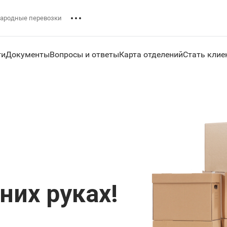
ародные перевозки
ги
Документы
Вопросы и ответы
Карта отделений
Стать клие
дних руках!