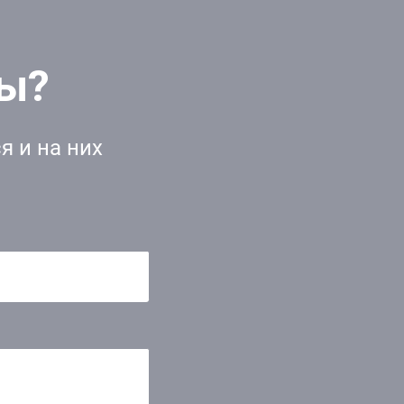
сы?
я и на них