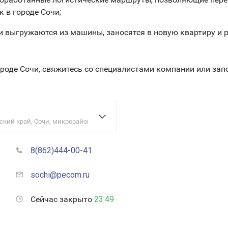
 в городе Сочи;
и выгружаются из машины, заносятся в новую квартиру и 
ороде Сочи, свяжитесь со специалистами компании или за
ский край, Сочи, микрорайон КСМ, улица Труда, 27А
8(862)444-00-41
sochi@pecom.ru
Сейчас закрыто
23:49