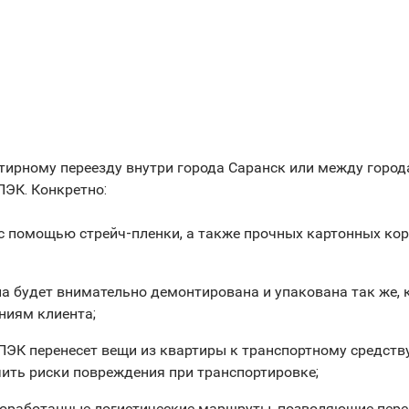
ртирному переезду внутри города Саранск или между горо
ПЭК. Конкретно:
 с помощью стрейч-пленки, а также прочных картонных кор
а будет внимательно демонтирована и упакована так же, к
ниям клиента;
 ПЭК перенесет вещи из квартиры к транспортному средст
чить риски повреждения при транспортировке;
оработанные логистические маршруты, позволяющие перево