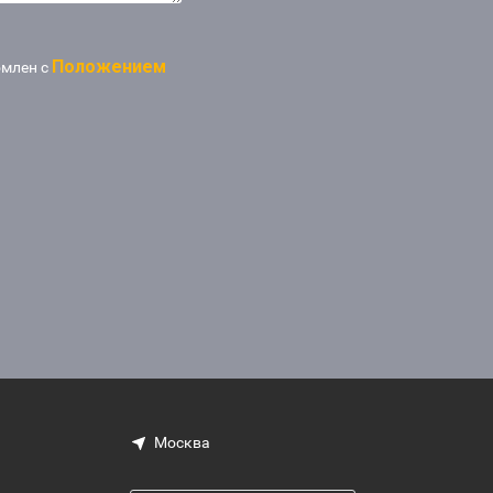
Положением
омлен с
Москва