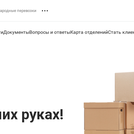
ародные перевозки
ги
Документы
Вопросы и ответы
Карта отделений
Стать клие
них руках!