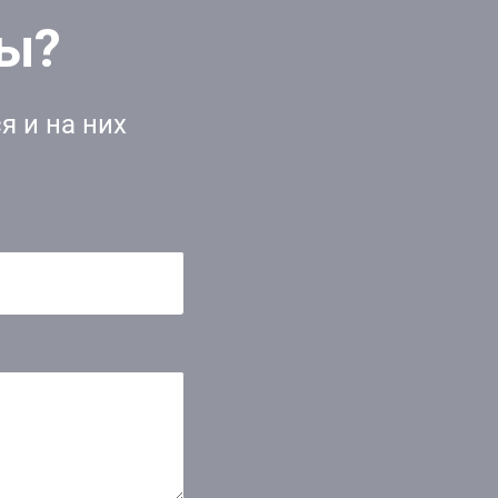
сы?
я и на них