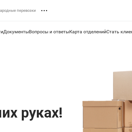
ародные перевозки
ги
Документы
Вопросы и ответы
Карта отделений
Стать клие
них руках!