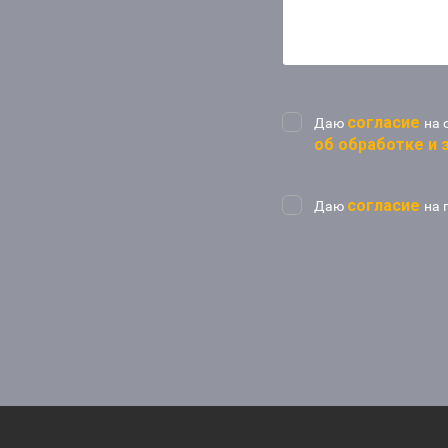
согласие
Даю
на 
об обработке и
согласие
Даю
на 