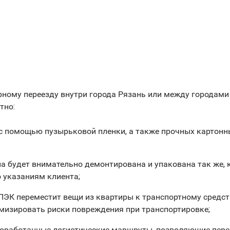
рному переезду внутри города Рязань или между городами 
тно:
 с помощью пузырьковой пленки, а также прочных картонн
а будет внимательно демонтирована и упакована так же, к
о указаниям клиента;
в ПЭК переместит вещи из квартиры к транспортному средс
имизировать риски повреждения при транспортировке;
оработанные логистические маршруты, позволяющие перево