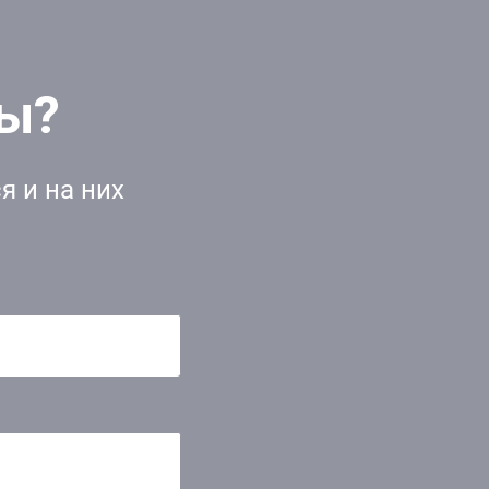
сы?
я и на них