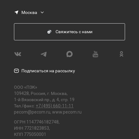
Москва
Свяжитесь с нами
Подписаться на рассылку
ООО «ПЭК»
109428, Россия, г. Москва,
1-й Вязовский пр., д. 4, стр. 19
Тел./факс:
+7 (495) 660-11-11
pecom@pecom.ru
,
www.pecom.ru
ОГРН 1147746182748,
ИНН 7721823853,
КПП 775050001