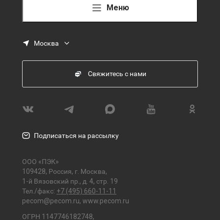
Меню
Москва
Свяжитесь с нами
Подписаться на рассылку
ООО «ПЭК»
109428, Россия, г. Москва,
1-й Вязовский пр., д. 4, стр. 19
Тел./факс:
+7 (495) 660-11-11
pecom@pecom.ru
,
www.pecom.ru
ОГРН 1147746182748,