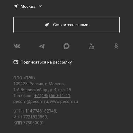
Москва
Свяжитесь с нами
Подписаться на рассылку
ООО «ПЭК»
109428, Россия, г. Москва,
1-й Вязовский пр., д. 4, стр. 19
Тел./факс:
+7 (495) 660-11-11
pecom@pecom.ru
,
www.pecom.ru
ОГРН 1147746182748,
ИНН 7721823853,
КПП 775050001