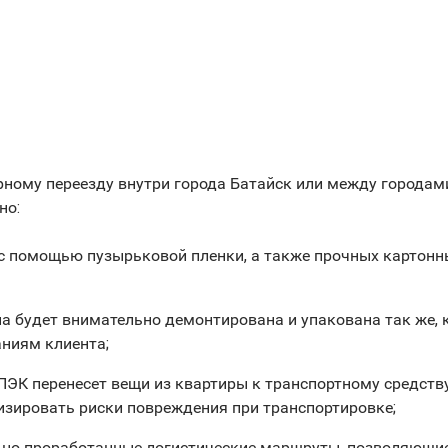
рному переезду внутри города Батайск или между городами
но:
 с помощью пузырьковой пленки, а также прочных картонн
а будет внимательно демонтирована и упакована так же, к
аниям клиента;
 ПЭК перенесет вещи из квартиры к транспортному средст
изировать риски повреждения при транспортировке;
но проработанные логистические маршруты, позволяющие п