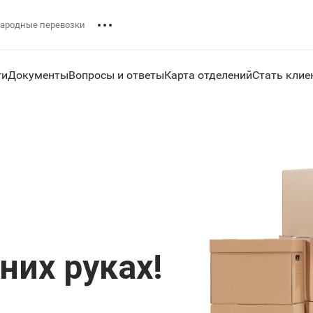
ародные перевозки
ги
Документы
Вопросы и ответы
Карта отделений
Стать клие
дних руках!