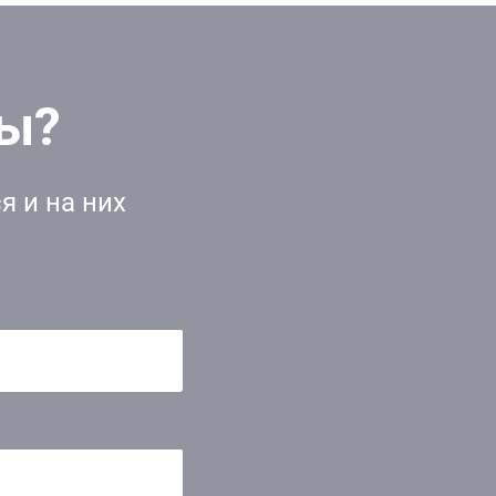
сы?
я и на них