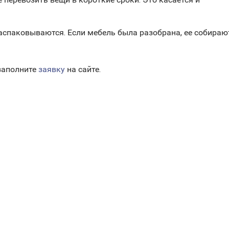
аспаковываются. Если мебель была разобрана, ее собираю
 заполните
заявку
на сайте.
лок Койсуг, улица Максима Горького, 701Г