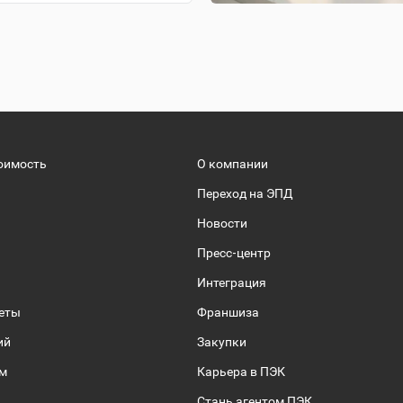
оимость
О компании
Переход на ЭПД
Новости
Пресс-центр
Интеграция
веты
Франшиза
ий
Закупки
ом
Карьера в ПЭК
Стань агентом ПЭК