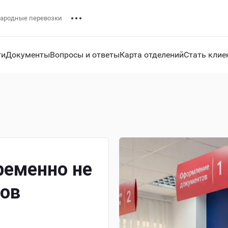
ародные перевозки
ги
Документы
Вопросы и ответы
Карта отделений
Стать клие
ременно не
зов