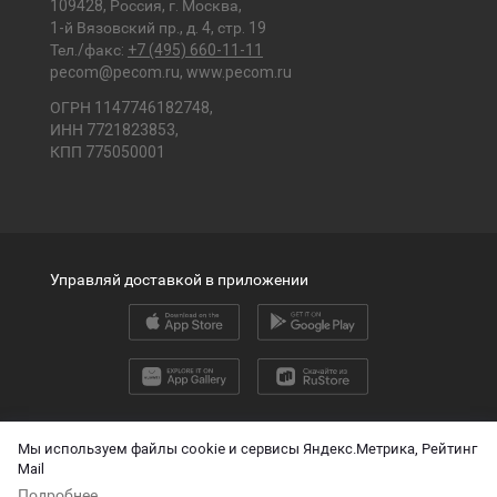
109428, Россия, г. Москва,
1-й Вязовский пр., д. 4, стр. 19
Тел./факс:
+7 (495) 660-11-11
pecom@pecom.ru
,
www.pecom.ru
ОГРН 1147746182748,
ИНН 7721823853,
КПП 775050001
Управляй доставкой в приложении
2026 © ООО «ПЭК»
Мы используем файлы cookie и сервисы Яндекс.Метрика, Рейтинг
Mail
English version
Подробнее