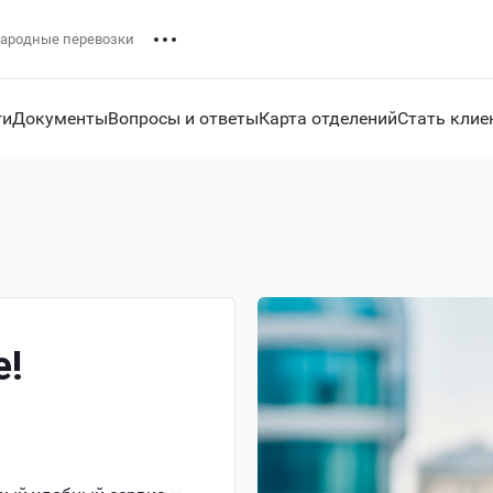
ародные перевозки
ги
Документы
Вопросы и ответы
Карта отделений
Стать клие
е!