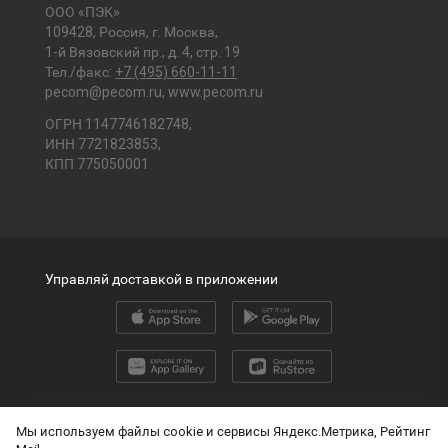
ООО «ПЭК»
109428, Россия, г. Москва,
1-й Вязовский пр., д. 4, стр. 19
Тел./факс:
+7 (495) 660-11-11
pecom@pecom.ru
,
www.pecom.ru
ОГРН 1147746182748,
ИНН 7721823853,
КПП 775050001
Управляй доставкой в приложении
2026 © ООО «ПЭК»
Мы используем файлы cookie и сервисы Яндекс.Метрика, Рейтинг