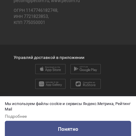
pecom@pecom.ru
,
www.pecom.ru
ОГРН 1147746182748,
ИНН 7721823853,
КПП 775050001
Управляй доставкой в приложении
2026 © ООО «ПЭК»
Мы используем файлы cookie и сервисы Яндекс.Метрика, Рейтинг
Mail
English version
Подробнее
О защите персональных данных
Понятно
Технические данные для ИИ
Оцените нашу работу