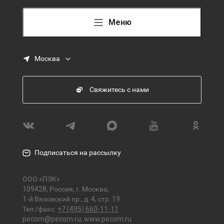
Меню
Москва
Свяжитесь с нами
Подписаться на рассылку
ООО «ПЭК»
109428, Россия, г. Москва,
1-й Вязовский пр., д. 4, стр. 19
Тел./факс:
+7 (495) 660-11-11
pecom@pecom.ru
,
www.pecom.ru