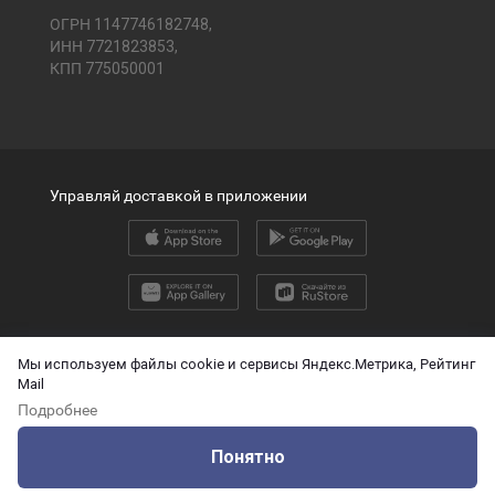
ОГРН 1147746182748,
ИНН 7721823853,
КПП 775050001
Управляй доставкой в приложении
2026 © ООО «ПЭК»
Мы используем файлы cookie и сервисы Яндекс.Метрика, Рейтинг
Mail
English version
Подробнее
О защите персональных данных
Понятно
Технические данные для ИИ
Оцените нашу работу