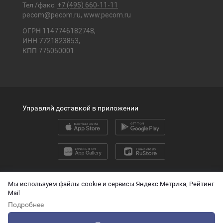
Тел./факс:
+7 (495) 660-11-11
pecom@pecom.ru
,
www.pecom.ru
ОГРН 1147746182748,
ИНН 7721823853,
КПП 775050001
Управляй доставкой в приложении
2026 © ООО «ПЭК»
Мы используем файлы cookie и сервисы Яндекс.Метрика, Рейтинг
Mail
English version
Подробнее
О защите персональных данных