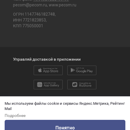
pecom@pecom.ru
,
www.pecom.ru
ОГРН 1147746182748,
ИНН 7721823853,
КПП 775050001
Управляй доставкой в приложении
2026 © ООО «ПЭК»
Мы используем файлы cookie и сервисы Яндекс.Метрика, Рейтинг
Mail
English version
Подробнее
О защите персональных данных
Понятно
Технические данные для ИИ